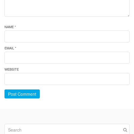
NAME *
EMAIL *
WEBSITE
Post Comment