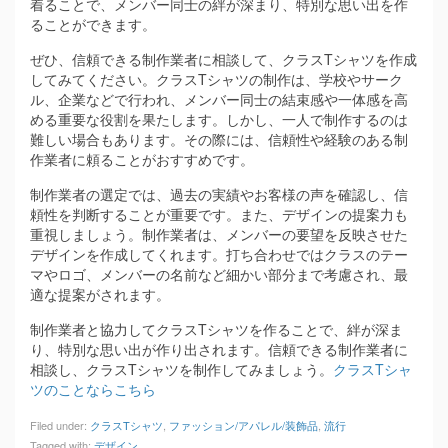
着ることで、メンバー同士の絆が深まり、特別な思い出を作
ることができます。
ぜひ、信頼できる制作業者に相談して、クラスTシャツを作成
してみてください。クラスTシャツの制作は、学校やサーク
ル、企業などで行われ、メンバー同士の結束感や一体感を高
める重要な役割を果たします。しかし、一人で制作するのは
難しい場合もあります。その際には、信頼性や経験のある制
作業者に頼ることがおすすめです。
制作業者の選定では、過去の実績やお客様の声を確認し、信
頼性を判断することが重要です。また、デザインの提案力も
重視しましょう。制作業者は、メンバーの要望を反映させた
デザインを作成してくれます。打ち合わせではクラスのテー
マやロゴ、メンバーの名前など細かい部分まで考慮され、最
適な提案がされます。
制作業者と協力してクラスTシャツを作ることで、絆が深ま
り、特別な思い出が作り出されます。信頼できる制作業者に
相談し、クラスTシャツを制作してみましょう。
クラスTシャ
ツのことならこちら
Filed under:
クラスTシャツ
,
ファッション/アパレル/装飾品
,
流行
Tagged with:
デザイン