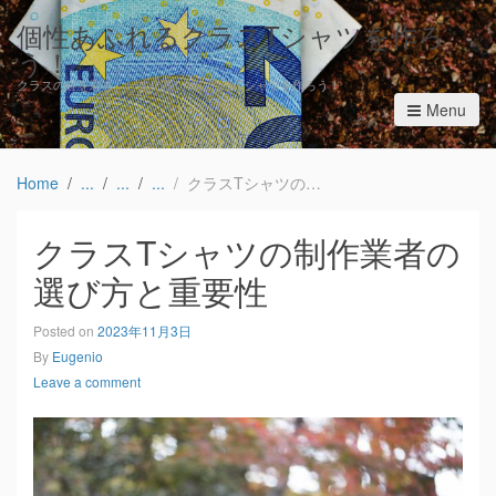
個性あふれるクラスTシャツを作ろ
う！
クラスの絆を彩る、一生の思い出になるTシャツを作ろう！
Menu
Home
クラスTシャツの制作業者の選び方と重要性
クラスTシャツの制作業者の
選び方と重要性
Posted on
2023年11月3日
By
Eugenio
Leave a comment