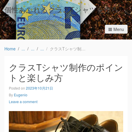
個性あふれるクラスTシャツを作ろ
う！
クラスの絆を彩る、一生の思い出になるTシャツを作ろう！
Menu
Home
クラスTシャツ制作のポイントと楽しみ方
クラスTシャツ制作のポイン
トと楽しみ方
Posted on
2023年10月21日
By
Eugenio
Leave a comment