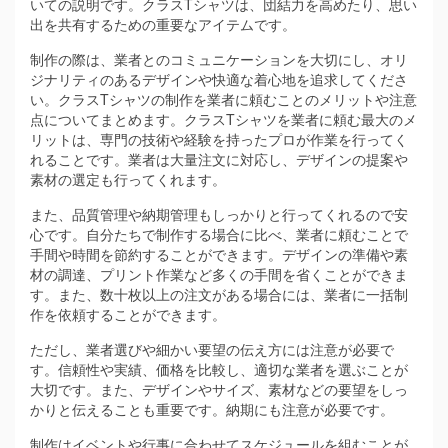
いての説明です。クラスTシャツは、団結力を高めたり、思い
出を共有するための重要なアイテムです。
制作の際は、業者とのコミュニケーションを大切にし、オリ
ジナリティのあるデザインや快適な着心地を追求してくださ
い。クラスTシャツの制作を業者に頼むことのメリットや注意
点についてまとめます。クラスTシャツを業者に頼む最大のメ
リットは、専門の技術や経験を持ったプロが作業を行ってく
れることです。業者は大量注文に対応し、デザインの提案や
素材の選定も行ってくれます。
また、品質管理や納期管理もしっかりと行ってくれるので安
心です。自分たちで制作する場合に比べ、業者に頼むことで
手間や時間を節約することができます。デザインの準備や素
材の調達、プリント作業など多くの手間を省くことができま
す。また、数十枚以上の注文がある場合には、業者に一括制
作を依頼することができます。
ただし、業者選びや細かい要望の伝え方には注意が必要で
す。信頼性や実績、価格を比較し、適切な業者を選ぶことが
大切です。また、デザインやサイズ、素材などの要望をしっ
かりと伝えることも重要です。納期にも注意が必要です。
制作はイベントや行事に合わせてスケジュールを組むことが