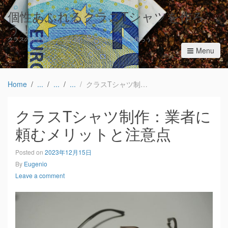
個性あふれるクラスTシャツを作ろ
う！
クラスの絆を彩る、一生の思い出になるTシャツを作ろう！
Menu
Home
クラスTシャツ制作：業者に頼むメリットと注意点
クラスTシャツ制作：業者に
頼むメリットと注意点
Posted on
2023年12月15日
By
Eugenio
Leave a comment